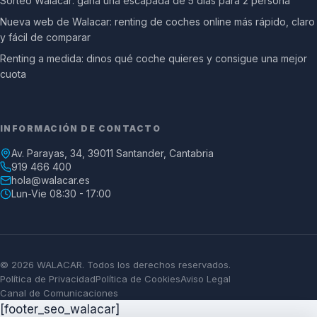
Sorteo Walacar: gana una escapada de 5 días para 2 persona
Nueva web de Walacar: renting de coches online más rápido, claro
y fácil de comparar
Renting a medida: dinos qué coche quieres y consigue una mejor
cuota
INFORMACIÓN DE CONTACTO
Av. Parayas, 34, 39011 Santander, Cantabria
919 466 400
hola@walacar.es
Lun-Vie 08:30 - 17:00
© 2026 WALACAR. Todos los derechos reservados.
Política de Privacidad
Política de Cookies
Aviso Legal
Canal de Comunicaciones
[footer_seo_walacar]